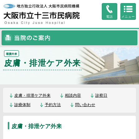
ページ内を移動するためのリンクです。
サイト内の主なカテゴリメニューへ移動します
電話
メニュー
このページの本文へ移動します
当院のご案内
看護外来
皮膚・排泄ケア外来
皮膚・排泄ケア外来
相談内容
診察日
診療体制
予約方法
問い合わせ
皮膚・排泄ケア外来