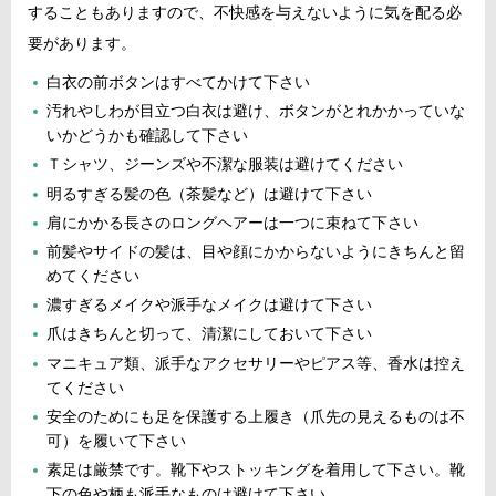
することもありますので、不快感を与えないように気を配る必
要があります。
白衣の前ボタンはすべてかけて下さい
汚れやしわが目立つ白衣は避け、ボタンがとれかかっていな
いかどうかも確認して下さい
Ｔシャツ、ジーンズや不潔な服装は避けてください
明るすぎる髪の色（茶髪など）は避けて下さい
肩にかかる長さのロングヘアーは一つに束ねて下さい
前髪やサイドの髪は、目や顔にかからないようにきちんと留
めてください
濃すぎるメイクや派手なメイクは避けて下さい
爪はきちんと切って、清潔にしておいて下さい
マニキュア類、派手なアクセサリーやピアス等、香水は控え
てください
安全のためにも足を保護する上履き（爪先の見えるものは不
可）を履いて下さい
素足は厳禁です。靴下やストッキングを着用して下さい。靴
下の色や柄も派手なものは避けて下さい