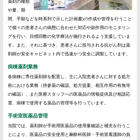
薬剤の種類
や量、期
間、手順などを時系列で示した計画書)の作成や管理を行うこと
で個々の患者さんの病態に合わせた対応や副作用のモニタリン
グを行い、目標回数の化学療法が施行されるよう支援していま
す。また、それに基づき、患者さんに投与される抗がん剤は薬
剤師が安全キャビネット内で迅速かつ安全に調製しています。
病棟薬剤業務
各病棟に専任薬剤師を配置し、主に入院患者さんに対する処方
前における業務（持参薬の確認、処方提案、相互作用の有無等
の確認）、また医療スタッフへの医薬品の情報提供及び相談応
需、病棟で使用する薬品の管理等を行っています。
手術室医薬品管理
当院では、薬剤師が手術用医薬品の使用量確認と補充を行うこ
とにより、医薬品の安全使用と麻酔科医師・手術室看護師の負