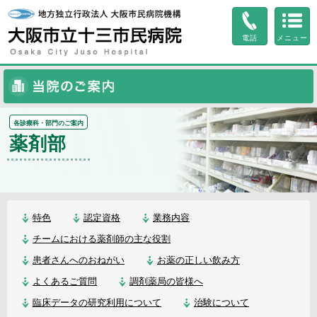
ページ内を移動するためのリンクです。
サイト内の主なカテゴリメニューへ移動します
電話
メニュー
このページの本文へ移動します
当院のご案内
各診療科・部門のご案内
薬剤部
特色
認定資格
業務内容
チームにおける薬剤師の主な役割
患者さんへのおねがい
お薬の正しい飲み方
よくあるご質問
調剤薬局の皆様へ
臨床データの研究利用について
治験について