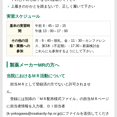
上履きのかかとを踏まないで、正しく履いて下さい
実習スケジュール
基本の実習時
午前 8：45～12：15
間
午後 13：00～17：00
その他の活
月：8：40～朝礼、金：11：30～カンファレン
動・業務への
ス、第3木（不定期）：17:30～新薬検討会
参加
これらにも参加するようにして下さい。
製薬メーカーMRの方へ
当院におけるＭＲ活動について
担当ＭＲとして登録済の方でないと許可されませ
ん。
登録には別添の「ＭＲ配布様式ファイル」の担当ＭＲページ
に担当者情報を入力後、ＤＩ担当者
(k-yokogawa@osakacity-hp.or.jp)にファイルを送信してくださ