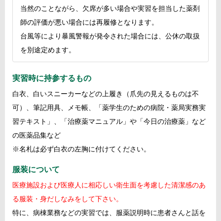
当然のことながら、欠席が多い場合や実習を担当した薬剤
師の評価が悪い場合には再履修となります。
台風等により暴風警報が発令された場合には、公休の取扱
を別途定めます。
実習時に持参するもの
白衣、白いスニーカーなどの上履き（爪先の見えるものは不
可）、筆記用具、メモ帳、「薬学生のための病院・薬局実務実
習テキスト」、「治療薬マニュアル」や「今日の治療薬」など
の医薬品集など
※名札は必ず白衣の左胸に付けてください。
服装について
医療施設および医療人に相応しい衛生面を考慮した清潔感のあ
る服装・身だしなみをして下さい。
特に、病棟業務などの実習では、服薬説明時に患者さんと話を