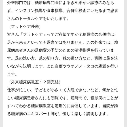
外来部門では、糖尿病専門医によるきめ細かい診療のみなら
ず、インスリン指導や食事指導、合併症検査にいたるまで患者
さんのトータルケアをいたします。
（フットケア外来）
皆さん「フットケア」ってご存知ですか？糖尿病の合併症は、
足から来るといっても過言ではありません。この外来では、糖
尿病患者さんの足病変の予防のための清潔指導を行っていま
す。足の洗い方、爪の切り方、靴の選び方など、実際に足を洗
いながら説明します。また白癬やウオノメ・タコの処置を行い
ます。
（外来糖尿病教室：２回完結）
仕事が忙しい、子どもが小さくて入院できないなど、何かと忙
しい糖尿病患者さんにも朗報です。短時間で、糖尿病のことが
すべてわかる糖尿病教室を定期的に開催しています。当院が誇
る糖尿病のエキスパート陣が、優しく楽しく説明します。