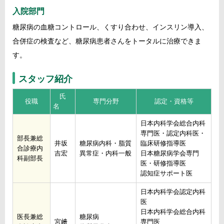
入院部門
糖尿病の血糖コントロール、くすり合わせ、インスリン導入、
合併症の検査など、糖尿病患者さんをトータルに治療できま
す。
スタッフ紹介
氏
役職
専門分野
認定・資格等
名
日本内科学会総合内科
専門医・認定内科医・
部長兼総
井坂
糖尿病内科・脂質
臨床研修指導医
合診療内
吉宏
異常症・内科一般
日本糖尿病学会専門
科副部長
医・研修指導医
認知症サポート医
日本内科学会認定内科
医
日本内科学会総合内科
医長兼総
糖尿病
宮﨑
専門医