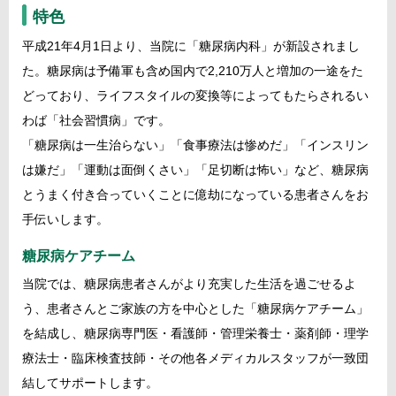
特色
平成21年4月1日より、当院に「糖尿病内科」が新設されまし
た。糖尿病は予備軍も含め国内で2,210万人と増加の一途をた
どっており、ライフスタイルの変換等によってもたらされるい
わば「社会習慣病」です。
「糖尿病は一生治らない」「食事療法は惨めだ」「インスリン
は嫌だ」「運動は面倒くさい」「足切断は怖い」など、糖尿病
とうまく付き合っていくことに億劫になっている患者さんをお
手伝いします。
糖尿病ケアチーム
当院では、糖尿病患者さんがより充実した生活を過ごせるよ
う、患者さんとご家族の方を中心とした「糖尿病ケアチーム」
を結成し、糖尿病専門医・看護師・管理栄養士・薬剤師・理学
療法士・臨床検査技師・その他各メディカルスタッフが一致団
結してサポートします。