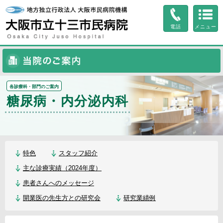
ページ内を移動するためのリンクです。
サイト内の主なカテゴリメニューへ移動します
電話
メニュー
このページの本文へ移動します
当院のご案内
各診療科・部門のご案内
糖尿病・内分泌内科
特色
スタッフ紹介
主な診療実績（2024年度）
患者さんへのメッセージ
開業医の先生方との研究会
研究業績例