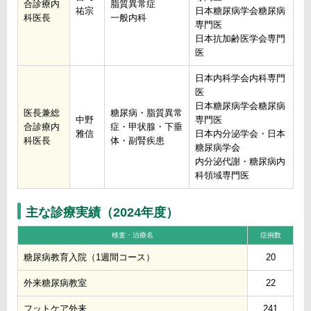
合診療内
脂質異常症
祐宗
日本糖尿病学会糖尿病
科医長
一般内科
専門医
日本抗加齢医学会専門
医
日本内科学会内科専門
医
日本糖尿病学会糖尿病
医長兼総
糖尿病・脂質異常
中野
専門医
合診療内
症・甲状腺・下垂
雅信
日本内分泌学会・日本
科医長
体・副腎疾患
糖尿病学会
内分泌代謝・糖尿病内
科領域専門医
主な診療実績（2024年度）
検査・治療名
症例数
糖尿病教育入院（1週間コース）
20
外来糖尿病教室
22
フットケア外来
241