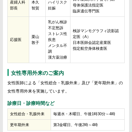
産婦人科
本久
ハイリスク
母体保護法指定医
部長
智賀
妊娠
臨床遺伝専門医
乳がん検診
不定愁訴
検診マンモグラフィ読影認
ストレス性
栗山
定医（A）
応援医
疾患
敦子
日本医師会認定産業医
メンタル不
指定航空身体検査医
調
漢方薬治療
女性専用外来のご案内
女性医師による「女性総合・乳腺外来」及び「更年期外来」の
女性専用外来を実施しています。
診療日・診療時間など
女性総合・乳腺外来
毎週水・木曜日、午後1時30分～4時
更年期外来
第3金曜日、午後2時～4時