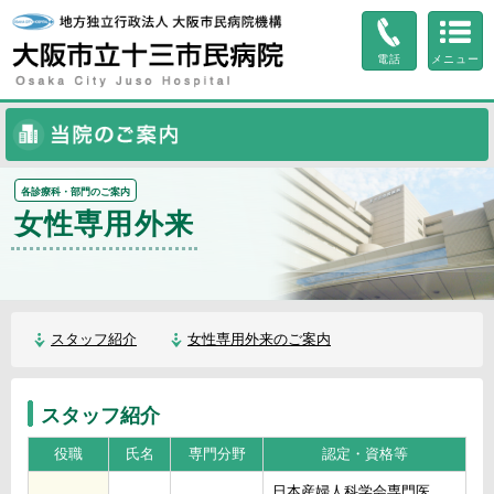
ページ内を移動するためのリンクです。
サイト内の主なカテゴリメニューへ移動します
電話
メニュー
このページの本文へ移動します
当院のご案内
各診療科・部門のご案内
女性専用外来
スタッフ紹介
女性専用外来のご案内
スタッフ紹介
役職
氏名
専門分野
認定・資格等
日本産婦人科学会専門医