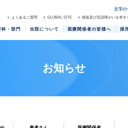
文字の
よくあるご質問
GLOBAL SITE
聴覚及び言語障がいを有す
療科・部門
当院について
医療関係者の皆様へ
採
お知らせ
せ
患者さん
医療関係者