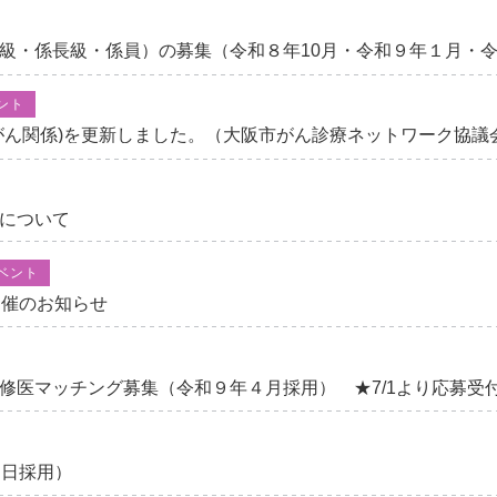
級・係長級・係員）の募集（令和８年10月・令和９年１月・
ント
がん関係)を更新しました。（大阪市がん診療ネットワーク協議
について
ベント
開催のお知らせ
修医マッチング募集（令和９年４月採用） ★7/1より応募受
１日採用）