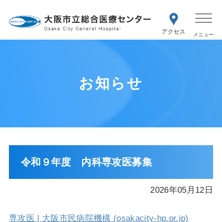
WEB予約
交通アク
医療機関の方はこちら
セス
紹介状をお持ちの方はこちら
再診の予約変更はこちら
お知らせ
令和９年度 内科専攻医募集
2026年05月12日
専攻医 | 大阪市民病院機構 (osakacity-hp.or.jp)