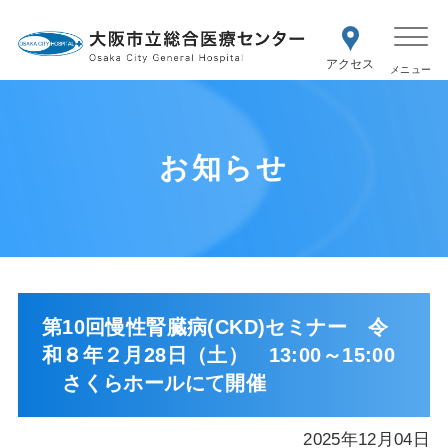
WEB予約
交通アク
医療機関の方はこちら
セス
紹介状をお持ちの方はこちら
再診の予約変更はこちら
お知らせ
第10回慢性腎臓病(CKD)セミナー 令
和８年２月28日（土） 13:00～15:00
さくらホールにて開催
2025年12月04日