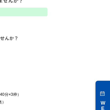
人40分×3枠）
窓口奥）