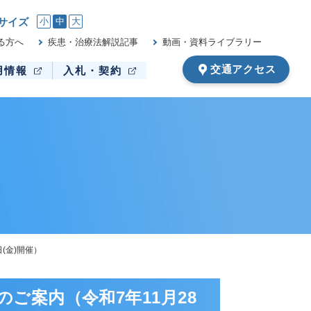
サイズ
小
中
大
る方へ
疾患・治療法解説記事
動画・資料ライブラリー
交通アクセス
用情報
入札・契約
(金)開催）
ご案内（令和7年11月28