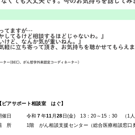
【ピアサポート相談室 はぐ】
開催日 令和
７
年
11
月
28
日(金) 13：20～15：30 （1
場 所 1階 がん相談支援センター（総合医療相談