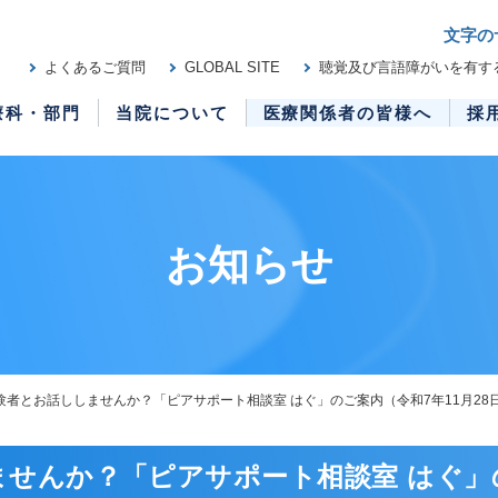
文字の
よくあるご質問
GLOBAL SITE
聴覚及び言語障がいを有す
療科・部門
当院について
医療関係者の皆様へ
採
お知らせ
験者とお話ししませんか？「ピアサポート相談室 はぐ」のご案内（令和7年11月28日
せんか？「ピアサポート相談室 はぐ」の