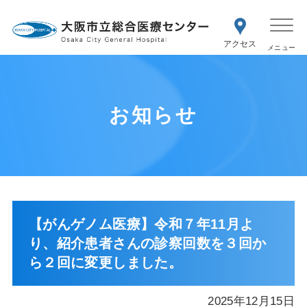
WEB予約
交通アク
医療機関の方はこちら
セス
紹介状をお持ちの方はこちら
再診の予約変更はこちら
お知らせ
【がんゲノム医療】令和７年11月よ
り、紹介患者さんの診察回数を３回か
ら２回に変更しました。
2025年12月15日