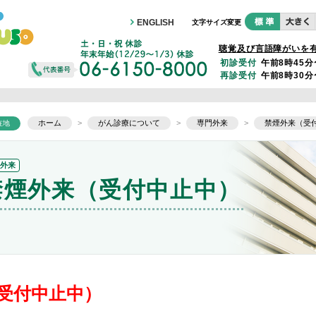
ENGLISH
文字サイズ変更
聴覚及び言語障がいを
初診受付
午前8時45分
再診受付
午前8時30分
ホーム
>
がん診療について
>
専門外来
>
禁煙外来（受
在地
門外来
禁煙外来（受付中止中）
受付中止中）