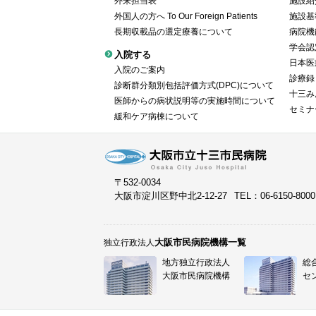
外来担当表
施設紹
外国人の方へ To Our Foreign Patients
施設基
長期収載品の選定療養について
病院機
学会認
入院する
日本医
入院のご案内
診療録
診断群分類別包括評価方式(DPC)について
十三み
医師からの病状説明等の実施時間について
セミナ
緩和ケア病棟について
〒532-0034
大阪市淀川区野中北2-12-27
TEL：06-6150-800
大阪市民病院機構一覧
独立行政法人
地方独立行政法人
総
大阪市民病院機構
セ