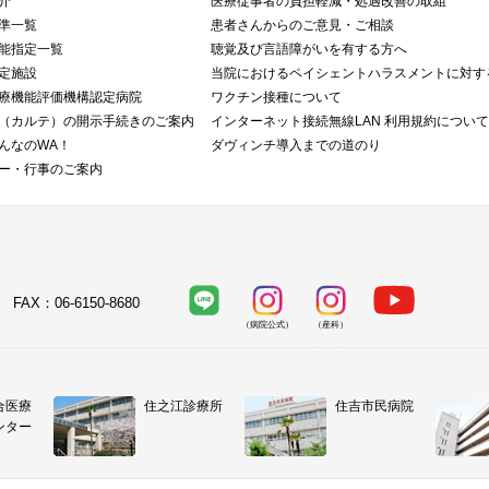
介
医療従事者の負担軽減・処遇改善の取組
準一覧
患者さんからのご意見・ご相談
能指定一覧
聴覚及び言語障がいを有する方へ
定施設
当院におけるペイシェントハラスメントに対す
療機能評価機構認定病院
ワクチン接種について
（カルテ）の開示手続きのご案内
インターネット接続無線LAN 利用規約について
んなのWA！
ダヴィンチ導入までの道のり
ー・行事のご案内
0 FAX：06-6150-8680
（病院公式）
（産科）
合医療
住之江診療所
住吉市民病院
ンター