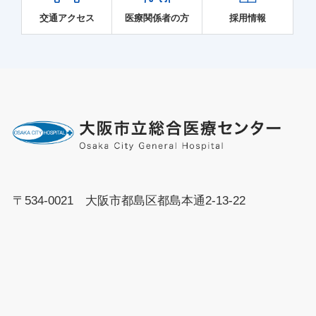
ーム 入院生活や検査・処置・治療などによるス
交通アクセス
医療関係者の方
採用情報
トレスを、遊びやリラクゼーションを通じて和
らげるサポートをします。 4．在宅ケアチーム
安心して自宅で過ごすことができるよう、地域
と連携を図り、在宅療養に向けての調整や退院
後のサポートをします。 子どもサポートチーム
は、専従スタッフが中心となって、専門的な多
職種のメンバーで構成され活動しています。 医
師（小児緩和ケア医・児童青年精神科医） 看護
〒534-0021 大阪市都島区都島本通2-13-22
師（小児科病棟師長・緩和ケア認定看護師・患
者支援担当） 臨床心理士（小児がん専門・児童
青年精神科） ホスピタル・プレイ・スペシャリ
スト 精神保健福祉士 保育士 薬剤師 放射線技師
栄養士 理学療法士 社会福祉士 子どもサポート