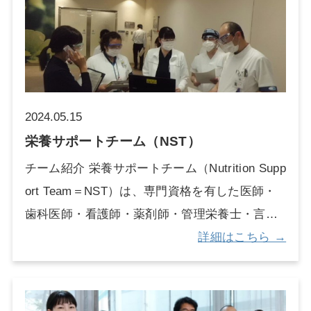
る方の周術期の口腔機能管理を実施していま
す。 「周術期」とは、手術日を含めた手術前後
の時期を指し、「口腔機能管理」とは口腔ケア
いわゆるお口の中の清掃を指します。そして
「周術期口腔機能管理」とは、お口の清掃だけ
2024.05.15
でなく飲み込みといった機能回復も視野に入れ
栄養サポートチーム（NST）
た治療・ケアを行うために導入されました。
チーム紹介 栄養サポートチーム（Nutrition Supp
口腔内の清掃が不十分な場合、周術期の肺炎、
ort Team＝NST）は、専門資格を有した医師・
重症感染症などの合併症やがん化学療法の副作
歯科医師・看護師・薬剤師・管理栄養士・言語
用の口内炎が悪化しやすいこともあり、口腔ケ
聴覚士にて構成され、2003年に稼働開始しまし
詳細はこちら →
アを行うことで合併症の予防や口内炎などの副
た。現在は肝臓内科系と全科型・小児科系の2チ
作用の軽減に繋がります。 今後とも口腔ケアを
ームで週3回ラウンドを行い、低栄養や今後低栄
通じて入院患者さんの治療のQOLを上げるべく
養になる可能性のある入院患者さんの栄養療法