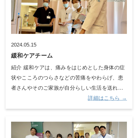
部 | 【公式】 大阪市立総合医療センター (osaka
患者さんに安心して治療を受けて頂けるように
city-hp.or.jp)
サポートを行っています。 チームメンバーの
構成 精神科リエゾンチームは、精神科医師、精
神看護専門看護師、公認心理師といった複数の
2024.05.15
職種から構成されています。 18歳未満の患者さ
緩和ケアチーム
んの場合は、児童青年精神科医師が対応してい
紹介 緩和ケアは、痛みをはじめとした身体の症
ます。 複雑な精神的/心理的状態にある入院中の
状やこころのつらさなどの苦痛をやわらげ、患
患者さんに対して、それぞれの専門性を生かし
者さんやそのご家族が自分らしい生活を送れる
たチーム医療を行っています。 活動内容 身体
よう支えていくケアです。 緩和ケアは、自宅や
詳細はこちら →
科医師や病棟看護師から介入依頼のあった患者
病院(入院・外来)その他の施設など、どこでも
さんのところへ、精神科リエゾンチームが訪問
受けることができます。 当院には、医師をはじ
します。お困りごとやお悩みごとに応じて、精
め、さまざまな専門家がチームを組んだ「緩和
神科的な治療を提供したり、お話をうかがうこ