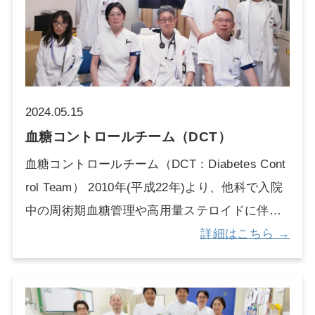
ため褥瘡発生リスクの高い患者さんが多く入院
しています。褥瘡専従管理者は褥瘡予防・管理
が困難で重点的な褥瘡ケアが必要な患者さんに
対して褥瘡予防ラウンドを行い、適切な褥瘡予
防ケアが実践できるよう病棟看護師と連携し療
2024.05.15
養環境の調整を行っています。また、定期的な
血糖コントロールチーム（DCT）
カンファレンスや褥瘡回診を行い、専門的な知
血糖コントロールチーム（DCT：Diabetes Cont
識を基盤により良い褥瘡治療やケアが提供でき
rol Team） 2010年(平成22年)より、他科で入院
るよう積極的に多職種で意見交換しています。
中の周術期血糖管理や高用量ステロイドに伴う
褥瘡早期治癒を目指し、創傷被覆材や各種外用
高血糖・血糖変動の大きいハイリスク者の血糖
詳細はこちら →
薬の使用、陰圧閉鎖療法（ＮＰＷＴ療法）も取
管理を、当科を中心としたDCT(Diabetes Contro
り入れ褥瘡ケアを実践しています。 褥瘡保有の
l Team)が行っております。糖尿病内科医が当番
ままで退院し外来通院されている患者さんも地
で血糖コントロールの指示を行い、術後感染の
域と連携しながら、入院時から継続したケアを