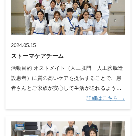
ケアチーム」があります。「痛くて動けない」
とで心理的なサポートを行います。 患者さんの
「便秘で困っている」「不安で眠れない」など
精神的/心理的状態をよりよく理解できるよう、
の症状やお困りごとに対して、一緒に考え、自
身体科医師や病棟看護師と共に、心のケアやよ
分らしい生活ができるようにサポートします。
りよい対応方法について話し合います。 精神科
適切なケアを受けると、生活の質は大きく改善
リエゾンチーム内で定期的にカンファレンスを
2024.05.15
します。一人で悩まず、ご希望の方は主治医ま
行い、患者さんへの精神科的治療や心理的サポ
ストーマケアチーム
たは看護師にお申し出ください。 緩和ケアチー
ートについて、多職種で意見を出し合いながら
活動目的 オストメイト（人工肛門・人工膀胱造
ムによるサポートの詳細や実績についてはこち
考えています。 対象となる患者さん せん妄、
設患者）に質の高いケアを提供することで、患
らをご覧ください。 特色 緩和ケアチームには
不眠、不安や抑うつなどの精神症状を有する患
者さんとご家族が安心して生活が送れるように
緩和医療科医、精神科医、看護師、薬剤師、管
者さん 精神疾患を有する患者さん 周産期の患者
サポートします。 チーム構成 消化器外科、泌
詳細はこちら →
理栄養士、公認心理師、医療ソーシャルワーカ
さんのメンタルヘルスケア 体の治療に伴う様々
尿器科、小児外科医師、病棟看護師、皮膚・排
ーといった様々な職種が在籍しており、様々な
な精神症状（体の治療で用いられる薬剤の副作
泄ケア認定看護師、MSWが共同し入院患者と外
悩みやご相談への対応が可能です。 また、緩
用による精神症状、 内分泌系疾患や自己免疫
来患者のケアを行っています。 特色 当院ではス
和ケアチームは、入院・外来を問わず、各部署
疾患に伴う精神症状など）を有する患者さん 精