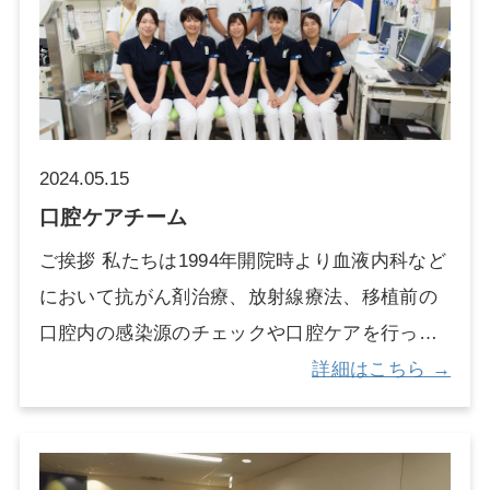
減少や入院期間の短縮に努めております。イン
行っています。
スリン自己注射指導や栄養指導が必要なケース
には、糖尿病療養指導士を含めた医療スタッフ
が指導を行っております。 DCT依頼の主な疾患
は、2020年度は特に新型コロナウイルス感染症
2024.05.15
の介入依頼が153件と最も多く、その中で91件は
口腔ケアチーム
ICUでの重症対応が必要な症例でした。そのほ
ご挨拶 私たちは1994年開院時より血液内科など
かは悪性疾患の介入依頼が多く(図2)、周術期の
において抗がん剤治療、放射線療法、移植前の
血糖コントロールや化学療法時の血糖コントロ
口腔内の感染源のチェックや口腔ケアを行って
ールが多くを占めております。 図１ DCTの
きました。2012年度健康保険診療に周術期口腔
詳細はこちら →
年間介入件数
機能管理が新設された際に口腔ケアチームを発
足し、現在は入院中の手術、抗がん剤治療、放
射線療法、緩和ケアおよび口腔ケアを希望され