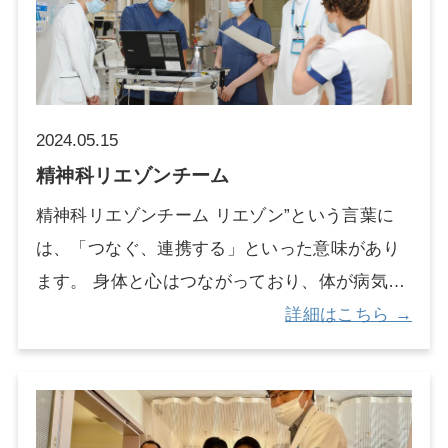
(AST)が、医師、看護師、薬剤師、臨床検査技
師、事務職員など多職種が連携して活動してい
ます。 ICTでは院内で発生する感染症を監視す
るサーベイランス、各部署のラウンドなどを行
2024.05.15
っています。また、新型コロナウイルス感染症
精神科リエゾンチーム
など感染症の流行状況を把握し、対策を講じて
精神科リエゾンチーム リエゾン”という言葉に
います。職員の研修やワクチン接種などにも取
は、「つなぐ、連携する」といった意味があり
り組んでいます。ASTでは、抗菌薬の使用状況
ます。 身体と心はつながっており、体が病気に
や薬剤耐性菌の検出状況をチェックし、患者さ
なると、不眠、不安や焦り、気分の落ち込みな
詳細はこちら →
んの検査・治療支援に努めています。さらにはI
ど、心にも様々な影響が出ることがあります。
CT/ASTでは地域の医療機関とも連携し、情報共
身体の治療で入院中の患者さんに精神的/心理的
有や感染対策支援も行っております。 院内感染
問題が生じた場合に、精神科リエゾンチーム
対策室（リンク） 感染管理対策｜医療安全管理
は、身体科医師や病棟看護師と連携しながら、