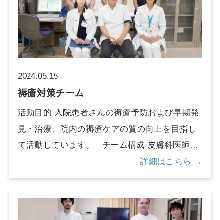
トーマ造設する方や保有する方が新生児から高
とカンファレンスを定期的に行うなど、緩和ケ
神医学的評価や治療が必要だと身体開始が判断
齢者まで幅広いことが特徴です。チームメンバ
アチーム以外の部署や、院外の在宅療養を支え
をした患者さん 活動実績 当院では2014年に精
ーは院内で使用するストーマケアの手順の整備
るチームとの連携も図りながら患者さんやご家
神科リエゾンチームが発足しました。 年間約10
やケースカンファレンスを開催しストーマケア
族のサポートを行っています。
00件の介入依頼に対応しています。
の情報共有と看護実践を行っています。また日
2024.05.15
本ストーマ・排泄リハビリテーション学会より
褥瘡対策チーム
ストーマ施設認定を受けており、これは一定の
活動目的 入院患者さんの褥瘡予防および早期発
手術数があることに加え研修を受けた医師と看
見・治療、院内の褥瘡ケアの質の向上を目指し
護師が在籍しストーマ外来を開設していること
て活動しています。 チーム構成 皮膚科医師、
が条件です。チームの運営は皮膚・排泄ケア認
皮膚・排泄ケア認定看護師（褥瘡専従管理
詳細はこちら →
定看護師が中心となり、退院後もストーマを保
者）、管理栄養士、薬剤師、病棟看護師、看護
有した生活の不安を軽減できるように、病棟と
管理者で構成され、褥瘡患者さんのケアを行っ
外来の連携をはかり継続看護の実践に取り組ん
ています。 活動内容 当院は高度急性期病院の
でいます。