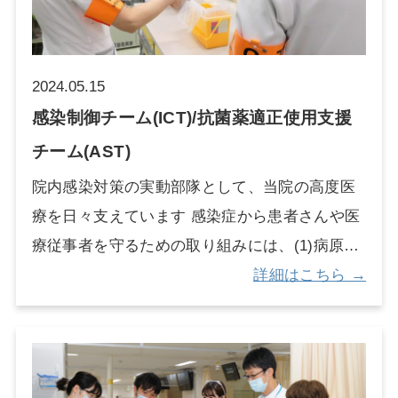
各種支援につないでいます。 特徴的な支援とし
て、医療用SNSで関係機関や患者家族とつなが
りを持ち、気兼ねなく相談できる機会を提供し
2024.05.15
たり、保育士による病室訪問によって悩みを打
感染制御チーム(ICT)/抗菌薬適正使用支援
ち明けやすい環境を作っています。 また、アバ
チーム(AST)
ターロボットを使って病室から学校参加する支
院内感染対策の実動部隊として、当院の高度医
援も行っており、医療教育現場への普及を進め
療を日々支えています 感染症から患者さんや医
ています。
療従事者を守るための取り組みには、(1)病原体
が広がるのを防ぐ「感染管理」と、(2) 感染症が
詳細はこちら →
発生した際に適切な治療を行いつつ、薬剤耐性
菌が増えないようにする「抗菌薬適正使用」の2
本の柱があります。これらにつき、それぞれ感
染制御チーム(ICT)と抗菌薬適正使用支援チーム