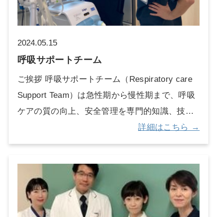
イスや「転倒・転落防止対策ニュース」を発行
者さんには、間欠自己導尿などの指導も行い、
し院内への情報発信を行っています。
尿道カテーテルの抜去を目指します。
2024.05.15
呼吸サポートチーム
ご挨拶 呼吸サポートチーム（Respiratory care
Support Team）は急性期から慢性期まで、呼吸
ケアの質の向上、安全管理を専門的知識、技術
の普及によりサポートしていくチームです。人
詳細はこちら →
工呼吸管理を受けている患者に限らず、酸素療
法・気道管理・呼吸リハビリテーションなどあ
らゆる呼吸ケアのサポートをします。医師、看
護師、理学療法士、臨床工学技士など多職種で
編成され活動しています。 活動内容 病棟ラウ