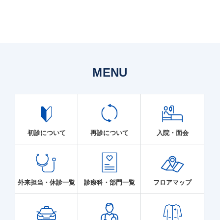
っています。
を対象に勉強会「子どもサポートくらぶ」を開
催しています。 子どもサポートくらぶの開催日
程はこちら 子どもサポートチームの構成 子ども
サポートチームはいろいろな職種のメンバー
MENU
が、主治医や病棟看護師と連携してチーム医療
を行っており、以下の4つのサブチームで構成さ
れています。 1．ペインチーム 痛みや吐き気な
ど身体のつらい症状だけでなく、心理・社会的
初診について
再診について
入院・面会
な苦痛もあわせて、苦痛を和らげるケアをしま
す。 2．こころのサポートチーム 子どもやご家
族の心配や不安なことに対して、お気持ちを聴
外来担当・休診一覧
診療科・部門一覧
フロアマップ
き、個別のカウンセリングなどを通して、心理
的なサポートをします。 3．プレイサービスチ