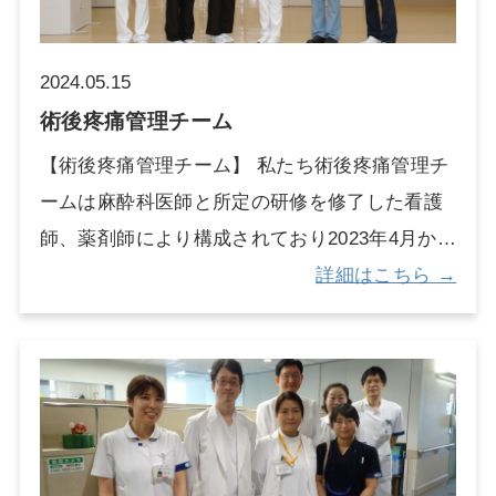
たいことはないかを聞いて回り、チームがかか
し、適切に対処できるよう支援しています。
わっていない患者さんのことであっても相談に
チーム構成 ・医師（緩和医療科、産科、新生児
のり、スタッフがより良いケアを提供できるよ
2024.05.15
科、救命救急部） ・専門看護師（がん、急性重
うに努めています。 実績 H30年度 R元年度 R2
術後疼痛管理チーム
症、小児、精神） ・医療ソーシャルワーカー ・
年度 R3年度 R4年度 チーム介入件数 231 279 36
【術後疼痛管理チーム】 私たち術後疼痛管理チ
医療メディエーター ・事務職員 など多職種で構
6 388 424 認知症ケアサポートチーム介入件
ームは麻酔科医師と所定の研修を修了した看護
成されています。 支援内容 ・生命維持治療
数は、年々増加傾向にあります。また、チーム
師、薬剤師により構成されており2023年4月から
（人工呼吸器、補助循環、人工透析など）の継
活動を開始した2018年度に92％あった身体拘束
活動しています。自己調節鎮痛法（IV-PCA）と
詳細はこちら →
続や中止に係る検討 ・人生の最終段階における
率（1度でも身体拘束をした割合）が、年々減少
硬膜外麻酔（PCEA）を対象として、適切な疼痛
医療や意思決定のプロセスに係る検討 ・医学的
傾向にあり、2020年以降50％台まで低下してい
管理により術後の回復促進に繋げることを目標
に必要と判断される治療を患者さんや家族が望
ます。 活動風景 認知症ケアカンファレンス
として術後疼痛ラウンドに取り組んでいます。
まない場合の検討 ・患者さんが意思決定できな
ラウンドで得られた結果をチームメンバーで共
い、代わりに意思決定する人がいない場合の検
有し、麻酔担当医師や手術担当看護師にフィー
討 など 活動実績 ・臨床倫理委員会の下部組織
ドバックすることで、医療や看護の質向上に努