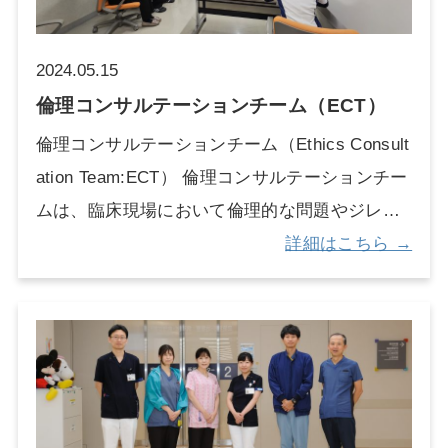
活を送ることができ、一日でも早く元の場所に
戻ることができる環境を提供できるよう支援し
2024.05.15
ているチームです。 チーム構成と活動 精神科
倫理コンサルテーションチーム（ECT）
医師、認知症看護認定看護師、社会福祉士、公
倫理コンサルテーションチーム（Ethics Consult
認心理師でチームを構成しています。 毎週火曜
ation Team:ECT） 倫理コンサルテーションチー
日に、「認知症ケアカンファレンス」を該当患
ムは、臨床現場において倫理的な問題やジレン
者さんが入院している病棟で、チームが各病棟
マが生じた時に医療従事者からの相談に対応し
詳細はこちら →
を訪問して病棟スタッフと行っています。そこ
ているチームです。医療の進歩や複雑性が増す
では、患者さんの情報を共有して、その患者さ
中で、医療従事者や患者さんとその家族が直面
んにとって一番いいと思われるケア方法をアド
する難しい倫理的なジレンマや意思決定に関し
バイスしたりしています。 毎週金曜日には、チ
て、患者さんに関わる多くの医療従事者と共に
ームが全病棟をラウンドして、認知機能低下に
カンファレンスで最善策について話し合い、患
よる患者さんの困りごとや、スタッフが相談し
者さんやその家族と医療従事者の対話を促進