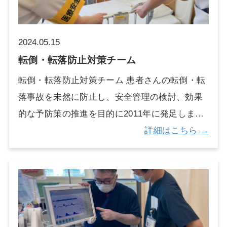
路感染を防止したり、早期離床や寝たきり患者
さんの減少、あるいは転倒・骨折の減少につな
がると考えられています。病棟、泌尿器科外来
2024.05.15
の看護スタッフが連携し、安易な尿道カテーテ
転倒・転落防止対策チーム
ル留置を減らし、より快適な排尿自立が行える
転倒・転落防止対策チーム 患者さんの転倒・転
患者さんが増えるように支援していきます。
落事故を未然に防止し、安全管理の検討、効果
【対象】 長期の入院で臥床していたため排尿の
的な予防策の推進を目的に2011年に発足しまし
力が弱くなったり、手術や病気のために排尿の
た。メンバーは看護師、薬剤師、理学療法士な
詳細はこちら →
神経が弱って排尿できなくなった患者さんや、
どの多職種で構成されており、その中には転倒
手術で尿失禁がひどくなった患者さんなどにチ
予防指導士や精神看護専門看護師、精神科認定
ームが介入します。 【活動】 入院中から外来
看護師、認知症看護認定看護師が配置されてい
まで、薬、理学療法（リハビリテーション）、
ます。専門的な見地から院内のラウンドを行
生活指導などで、排尿が自立できるようにサポ
い、事例検討を行うとともに防止対策のアドバ
ートします。どうしても自分で尿を出せない患