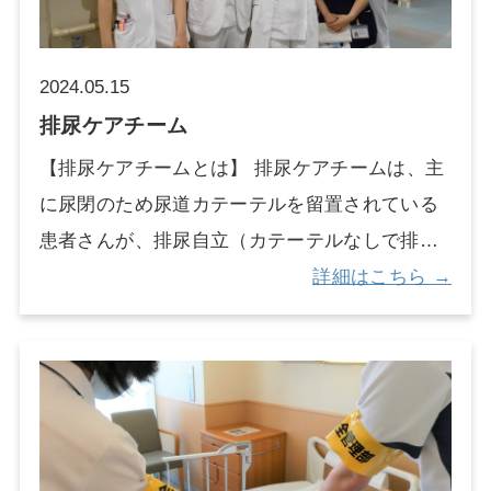
として位置づけられ、2014年1月に活動を開始し
めています。さらに、各診療科や病棟と連携を
ました。 ・年間約20～40件の相談に対応してい
図りながら、最適な疼痛緩和を目指します。
ます。 ・院内の職員を対象とした倫理研修を年
2024.05.15
間6、7回行っています。 ・令和４、５年度は院
排尿ケアチーム
外向けに倫理コンサルテーションセミナーを開
【排尿ケアチームとは】 排尿ケアチームは、主
催し、全国からさまざまな職種の方が多数参加
に尿閉のため尿道カテーテルを留置されている
されました。
患者さんが、排尿自立（カテーテルなしで排尿
できる、あるいは定期的にカテーテルを入れて
詳細はこちら →
排尿する）を達成するために、多職種（医師、
看護師、理学療法士など）で構成されたチーム
です。2018年より病棟で活動を開始し、現在は
外来と連携し排尿自立の継続支援を行っていま
す。尿道カテーテルを抜去することにより、尿