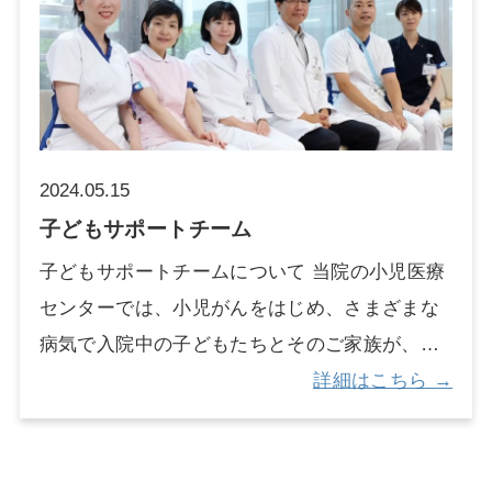
口腔ケアチームが一丸となってサポートしてい
（栄養状態を維持または改善する治療）に関わ
きます。 患者さんへ 退院後も継続して口腔ケ
っています。 患者さん一人ひとりの栄養状態を
アを希望される方は、当院での治療方針や手術
評価し、必要な栄養量（エネルギー、たんぱく
日が決まりましたら、かかりつけ歯科へお伝え
質、水分など）と投与方法（経口・経管・経静
頂くか、かかりつけ歯科がない場合は地域連携
脈）についてカンファレンスを行い、栄養状態
室にご相談ください。 かかりつけ歯科への依頼
2024.05.15
の向上による治療効果の向上や早期退院を目標
書を希望される場合は医科の主治医にお伝え下
子どもサポートチーム
に活動しています。 例えば、食欲不振の対応、
さい。また、退院後の場合は口腔ケアチームス
子どもサポートチームについて 当院の小児医療
点滴の内容の相談、栄養剤のトラブル等の相談
タッフにお申しつけ下さい。
センターでは、小児がんをはじめ、さまざまな
があります。 臨床栄養に関する学会への参加、
病気で入院中の子どもたちとそのご家族が、よ
発表も積極的に行っており、今後も患者さんの
りよく過ごせるよう、支援させていただくこと
詳細はこちら →
早期退院に向けて、より効果的な栄養療法を提
を目的に、子どもサポートチームが活動してい
案していきます。 また、摂食嚥下支援チームや
ます。 子どもサポートチームでは、小児がん拠
褥瘡対策チーム、緩和ケアチームとの連携も行
点病院を中心とした小児医療施設の医療従事者