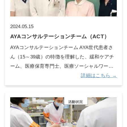
ンドを通じて、人工呼吸器装着患者の早期人工
呼吸器離脱を目指します。 呼吸管理・呼吸ケア
関連のインシデントを把握し事故防止につなげ
2024.05.15
るガイドラインの策定、教育を行なっていま
AYAコンサルテーションチーム（ACT）
す。呼吸管理に関する院内統一基準を見直し、
AYAコンサルテーションチーム AYA世代患者さ
安全管理の維持・向上を図っています。呼吸管
ん（15～39歳）の特徴を理解した、緩和ケアチ
理に関するニーズに合わせた学習会を開催し知
ーム、医療保育専門士、医療ソーシャルワーカ
識の向上を図っています。
ーで構成されており、各診療科や病棟からの介
詳細はこちら →
入依頼に対してプライマリーチームと連携して
患者さんのQOLを支えることを目的に活動して
います。 また依頼への対応だけでなく、苦痛の
スクリーニングや化学療法室とのカンファレン
スなどを通じて患者さんのニーズを拾い上げ、