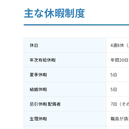
主な休暇制度
休日
4週8休
年次有給休暇
年間20
夏季休暇
5日
結婚休暇
5日
忌引休暇 配偶者
7日（そ
生理休暇
職員が請