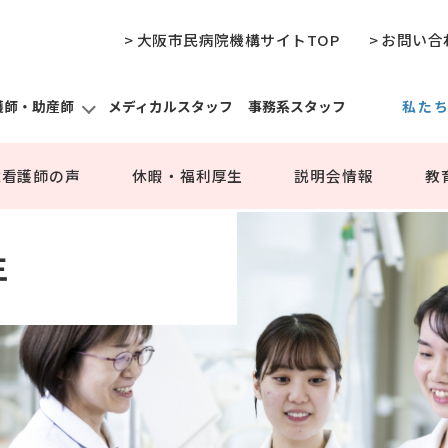
> 大阪市民病院機構サイトTOP
> お問い合
護師・助産師
メディカルスタッフ
事務系スタッフ
私た
ついて
ついて
ついて
初期研修プログラム
新専門医制度プログラム
先輩看護師の声
研修
病院
休暇
輩看護師の声
休暇・福利厚生
説明会情報
教
学会
度
就職Q&A
生