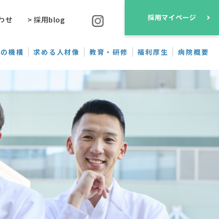
採用マイページ
わせ
> 採用blog
ちの機構
求める人材像
教育・研修
福利厚生
病院概要
概要
からのメッセージ
・福利厚生
病院からのメッセージ
見学・説明会
説明会情報