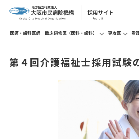
採用サイト
医師・歯科医師
臨床研修医（医科・歯科）
専攻医
看
募集に
募集に
募集に
第４回介護福祉士採用試験
臨床研修医
病院見
教育制
看護師・助産師
専攻医
（医科・歯科）