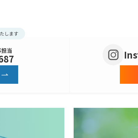
たします
事担当
In
687