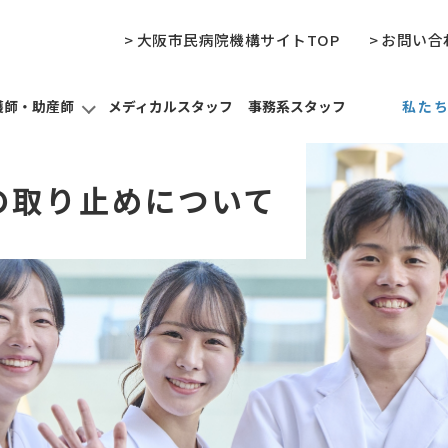
> 大阪市民病院機構サイトTOP
> お問い合
護師・助産師
メディカルスタッフ
事務系スタッフ
私た
ついて
ついて
ついて
初期研修プログラム
新専門医制度プログラム
先輩看護師の声
研修
病院
休暇
の取り止めについて
学会
度
就職Q&A