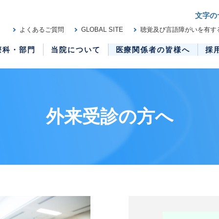
文字の
よくあるご質問
GLOBAL SITE
聴覚及び言語障がいを有す
療科・部門
当院について
医療関係者の皆様へ
採
外来受診の方へ