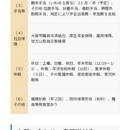
期末手当（いわゆる賞与） 2.5 月／年（予定）、
（３）
その他 住居手当、扶養手当、通勤手当、時間外
手当等
勤務手当、規定により学会出張費・参加費を支給
（４）
大阪市職員共済組合、厚生年金保険、雇用保険、
社会保
地方公務員災害補償
険
休日：土曜、日曜、祝日、年末年始（12/29～1/
（５）
3）、休暇：年次有給休暇（20日）、夏季休暇
休暇
（５日）、子の看護休暇、産前産後休暇、育児休
暇等
（６）
健康診断（年２回）、院内保育所有（有料）、職
その他
員専用食堂あり