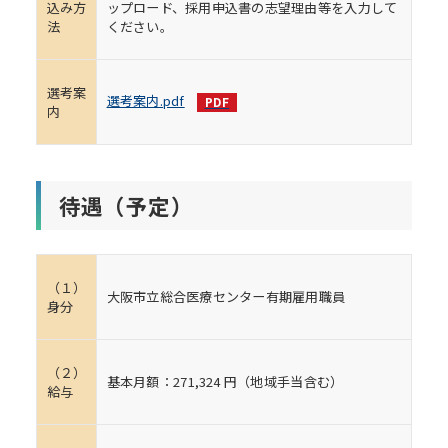
込み方
ップロード、採用申込書の志望理由等を入力して
法
ください。
選考案
選考案内.pdf
内
待遇（予定）
（１）
大阪市立総合医療センター有期雇用職員
身分
（２）
基本月額：271,324 円（地域手当含む）
給与