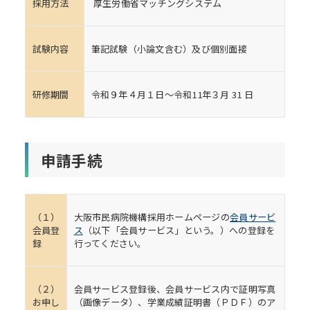
採用方法
厚生労働省マッチングシステム
試験内容
筆記試験（小論文含む）及び個別面接
研修期間
令和９年４月１日～令和11年３月 31 日
申請手続
（１）
大阪市民病院機構採用ホームページの
会員サービ
会員登
ス
（以下「会員サービス」という。）への登録を
録
行ってください。
（２）
会員サービス登録後、会員サービス内で証明写真
お申し
（画像データ）、学業成績証明書（ＰＤＦ）のア