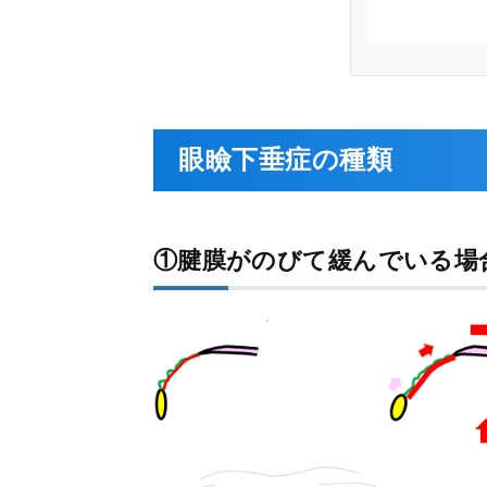
眼瞼下垂症の種類
①腱膜がのびて緩んでいる場