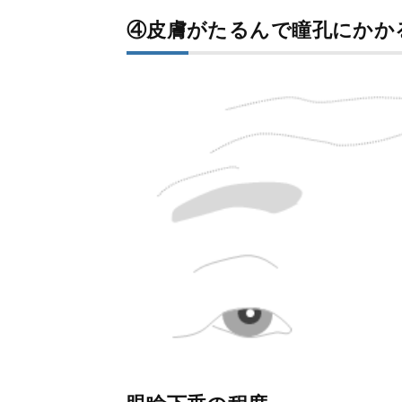
④皮膚がたるんで瞳孔にかか