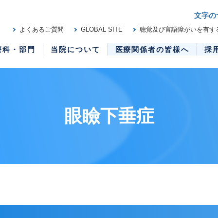
文字の
よくあるご質問
GLOBAL SITE
聴覚及び言語障がいを有す
療科・部門
当院について
医療関係者の皆様へ
採
眼瞼下垂症