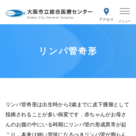
WEB予約
交通アク
医療機関の方はこちら
セス
紹介状をお持ちの方はこちら
再診の予約変更はこちら
リンパ管奇形
リンパ管奇形は出生時から
2
歳までに皮下腫瘤として
指摘されることが多い病変です．赤ちゃんがお母さ
んのお腹の中にいる時期にリンパ管の形成異常が起
こり，本来は細い管状になるべきリンパ管が膨らん