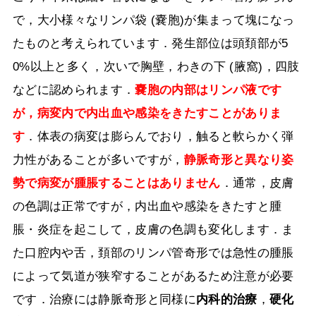
で，大小様々なリンパ袋
(
嚢胞
)
が集まって塊になっ
たものと考えられています．発生部位は頭頚部が
5
0%
以上と多く，次いで胸壁，わきの下
(
腋窩
)
，四肢
などに認められます．
嚢胞の内部はリンパ液です
が，病変内で内出血や感染をきたすことがありま
す
．体表の病変は膨らんでおり，触ると軟らかく弾
力性があることが多いですが，
静脈奇形と異なり姿
勢で病変が腫脹することはありません
．通常，皮膚
の色調は正常ですが，内出血や感染をきたすと腫
脹・炎症を起こして，皮膚の色調も変化します．ま
た口腔内や舌，頚部のリンパ管奇形では急性の腫脹
によって気道が狭窄することがあるため注意が必要
です．治療には静脈奇形と同様に
内科的治療
，
硬化