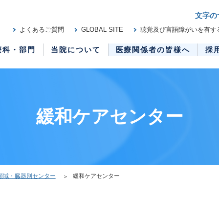
文字の
よくあるご質問
GLOBAL SITE
聴覚及び言語障がいを有す
療科・部門
当院について
医療関係者の皆様へ
採
緩和ケアセンター
領域・臓器別センター
緩和ケアセンター