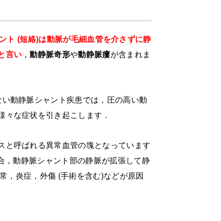
ント (短絡)は動脈が毛細血管を介さずに静
と言い
，
動静脈奇形
や
動静脈瘻
が含まれま
ない動静脈シャント疾患では，圧の高い動
様々な症状を引き起こします．
スと呼ばれる異常血管の塊となっています
合，動静脈シャント部の静脈が拡張して静
常，炎症，外傷
(
手術を含む
)
などが原因