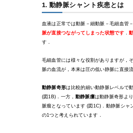
1. 動静脈シャント疾患とは
血液は正常では動脈－細動脈－毛細血管－細
脈が直接つながってしまった状態です
．
す．
毛細血管には様々な役割がありますが，
脈の血流が，本来は圧の低い静脈に直接
動静脈奇形
は比較的細い動静脈レベルで
(
図
1B)
．一方，
動静脈瘻
は動静脈奇形よ
脈瘤となっています
(
図
1C)
．動静脈シャ
の
1
つと考えられています．