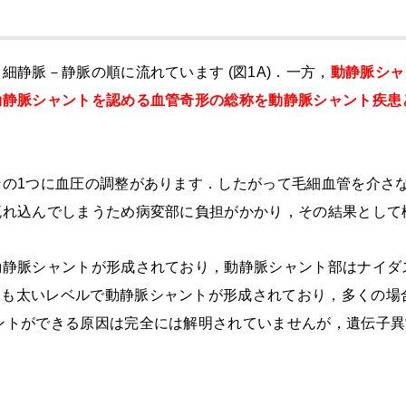
静脈－静脈の順に流れています (図1A)．一方，
動静脈シャ
動静脈シャントを認める血管奇形の総称を動静脈シャント疾患
その
1
つに血圧の調整があります．したがって毛細血管を介さ
流れ込んでしまうため病変部に負担がかかり，その結果として
動静脈シャントが形成されており，動静脈シャント部はナイダ
りも太いレベルで動静脈シャントが形成されており，多くの場
ントができる原因は完全には解明されていませんが，遺伝子異