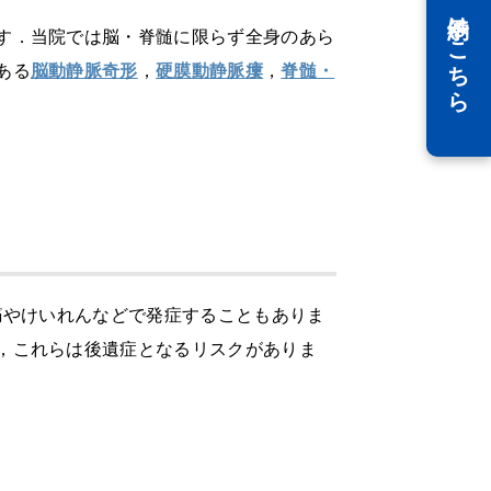
WEB予約はこちら
す．当院では脳・脊髄に限らず全身のあら
ある
脳動静脈奇形
，
硬膜動静脈瘻
，
脊髄・
痛やけいれんなどで発症することもありま
，これらは後遺症となるリスクがありま