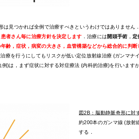
形は見つかれば全例で治療すべきというわけではありません
，患者さん毎に治療方針を決定します
．治療には
開頭手術
，
定
の年齢，症状，病変の大きさ，血管構築などから総合的に判断
か治療を行うにしてもリスクが低い定位放射線治療
(
ガンマナ
血例
)
は，まず症状に対する対症療法
(
内科的治療
)
を行います
図2B：脳動静脈奇形に対
約
200
本のガンマ線
(
放射
する．