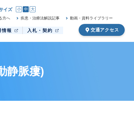
サイズ
小
中
大
る方へ
疾患・治療法解説記事
動画・資料ライブラリー
交通アクセス
用情報
入札・契約
動静脈瘻)