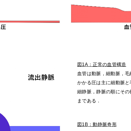
図1A：正常の血管構造
血管は動脈，細動脈，毛
かかる圧は主に細動脈と
細静脈，静脈の順にその
まである．
図1B：動静脈奇形