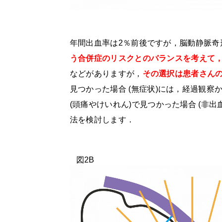
年間出血率は
2
％前後ですが，脳動静脈奇
う合併症のリスクとのバランスを考えて
などがありますが，
その選択は患者さん
見つかった場合
(
無症状
)
には，経過観察
(
頭痛やけいれん
)
で見つかった場合
(
非出
法を検討します．
図2B