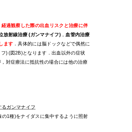
．
経過観察した際の出血リスクと治療に伴
位放射線治療
(
ガンマナイフ
)
，
血管内治療
します
．具体的には脳ドックなどで偶然に
イフ
) (
図
2B)
となります．出血以外の症状
が，対症療法に抵抗性の場合には他の治療
するガンマナイフ
線の
1
種
)
をナイダスに集中するように照射