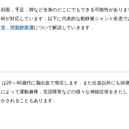
く顔面，手足，肺など全身のどこにでもできる可能性がありま
外科が対応しています．以下に代表的な動静脈シャント疾患で
奇形
，
肺動静脈瘻
について解説していきます．
くは
20
～
40
歳代に脳出血で発症します．また出血以外にも頭
位によって運動麻痺，言語障害などの様々な神経症状をきたし
脅かされることもあります．