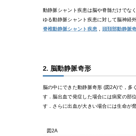
動静脈シャント疾患は脳や脊髄だけでな
ゆる動静脈シャント疾患に対して脳神経
脊椎動静脈シャント疾患
，
頭頚部動静脈
2. 脳動静脈奇形
脳の中にできた動静脈奇形
(
図
2A)
で，多
す．脳出血で発症した場合には病変の部
す．さらに出血が大きい場合には生命が
図2A