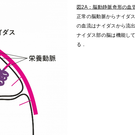
図2A：脳動静脈奇形の血
正常の脳動脈からナイダ
の血流はナイダスから流
ナイダス部の脳は機能し
る．