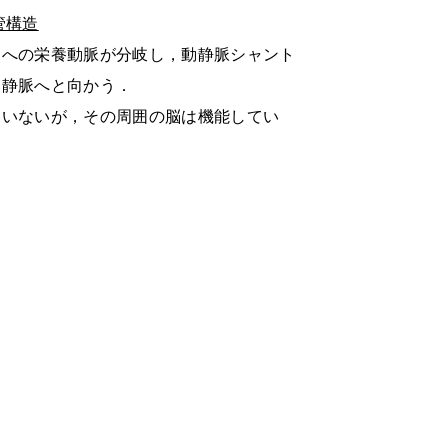
管構造
スへの栄養動脈が分岐し，動静脈シャント
出静脈へと向かう．
ていないが，その周囲の脳は機能してい