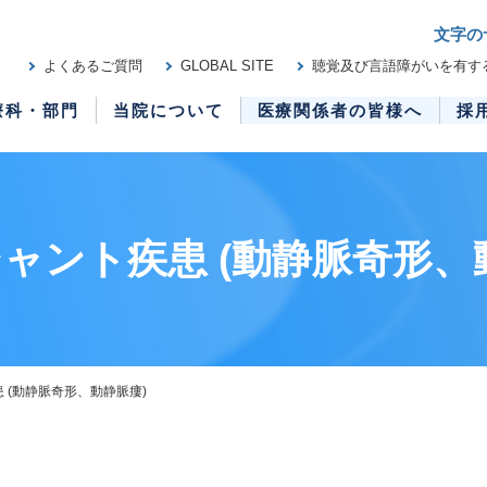
文字の
よくあるご質問
GLOBAL SITE
聴覚及び言語障がいを有す
療科・部門
当院について
医療関係者の皆様へ
採
ャント疾患 (動静脈奇形、
 (動静脈奇形、動静脈瘻)