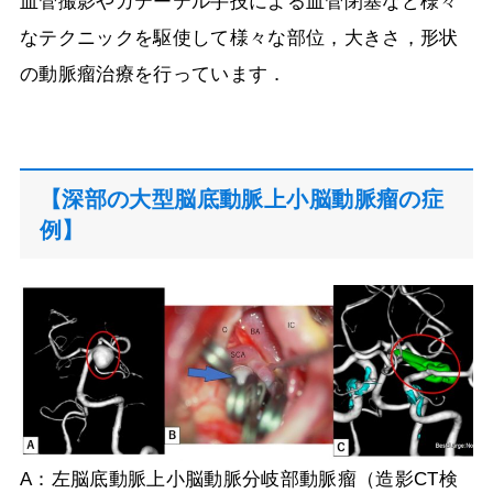
血管撮影やカテーテル手技による血管閉塞など様々
なテクニックを駆使して様々な部位，大きさ，形状
の動脈瘤治療を行っています．
【深部の大型脳底動脈上小脳動脈瘤の症
例】
A：左脳底動脈上小脳動脈分岐部動脈瘤（造影
CT
検