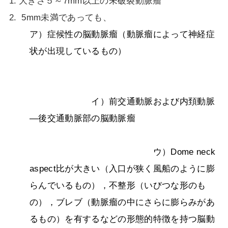
大きさ５～
7mm
以上の未破裂動脈瘤
5mm未満であっても、
ア）症候性の脳動脈瘤（動脈瘤によって神経症
状が出現しているもの）
イ）前交通動脈および内頚動脈
―後交通動脈部の脳動脈瘤
ウ）Dome neck
aspect比が大きい（入口が狭く風船のように膨
らんでいるもの），不整形（いびつな形のも
の），ブレブ（動脈瘤の中にさらに膨らみがあ
るもの）を有するなどの形態的特徴を持つ脳動