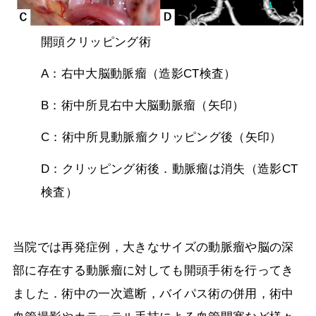
開頭クリッピング術
A：右中大脳動脈瘤（造影
CT
検査）
B：術中所見右中大脳動脈瘤（矢印）
C：術中所見動脈瘤クリッピング後（矢印）
D：クリッピング術後．動脈瘤は消失（造影
CT
検査）
当院では再発症例，大きなサイズの動脈瘤や脳の深
部に存在する動脈瘤に対しても開頭手術を行ってき
ました．術中の一次遮断，バイパス術の併用，術中