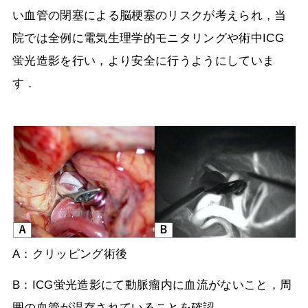
い血管の閉塞による脳梗塞のリスクが考えられ，当
院では全例に電気生理学的モニタリングや術中
ICG
蛍光造影を行い，より安全に行うようにしていま
す．
A：クリッピング術後
B：
ICG
蛍光造影にて動脈瘤内に血流がないこと，周
囲の血管が温存されていることを確認