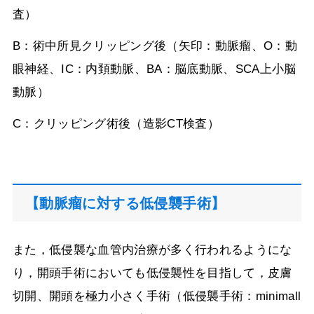
査）
B：術中所見クリッピング後（矢印：動脈瘤、
O
：動
眼神経、
IC
：内頚動脈、
BA
：脳底動脈、
SCA
上小脳
動脈）
C：クリッピング術後（造影
CT
検査）
【動脈瘤に対する低侵襲手術】
また，低侵襲な血管内治療が多く行われるようにな
り，開頭手術においても低侵襲性を目指して，皮膚
切開、開頭を極力小さく手術（低侵襲手術：
minimall