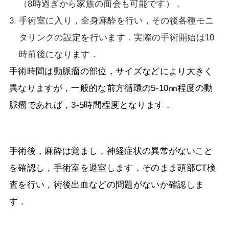
（
8
時過ぎから家族の面会も可能です）．
手術室に入り，全身麻酔を行い，その後各種モニ
タリングの設定を行います．実際の手術開始は
10
時前後になります．
手術時間は動脈瘤の部位，サイズなどにより大きく
異なりますが，一般的な前方循環の
5-10
㎜程度の動
脈瘤であれば，
3-5
時間程度となります．
手術後，麻酔は覚まし，神経症状の異常がないこと
を確認し，手術室を退室します．そのまま頭部
CT
検
査を行い，術後出血などの問題がないか確認しま
す．