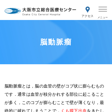
WEB予約
交通アク
医療機関の方はこちら
セス
紹介状をお持ちの方はこちら
再診の予約変更はこちら
脳動脈瘤
脳動脈瘤とは，脳の血管の壁がコブ状に膨らむもの
です．通常は血管が枝分かれする部位に起こること
が多く，このコブが膨らむことで壁が薄くなり，最
終的に破れてしまうことで，
くも膜下出血
をきたし