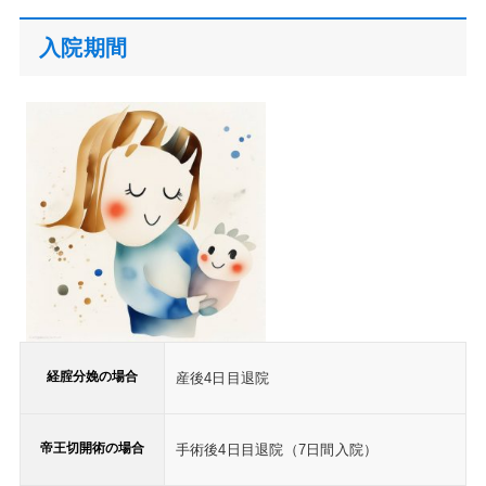
入院期間
経腟分娩の場合
産後4日目退院
帝王切開術の場合
手術後4日目退院（7日間入院）