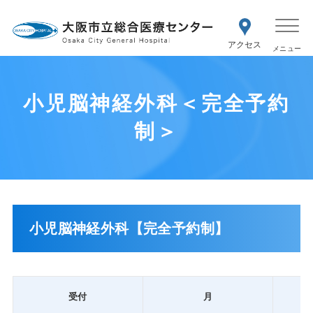
WEB予約
交通アク
医療機関の方はこちら
セス
紹介状をお持ちの方はこちら
再診の予約変更はこちら
小児脳神経外科＜完全予約
制＞
小児脳神経外科【完全予約制】
受付
月