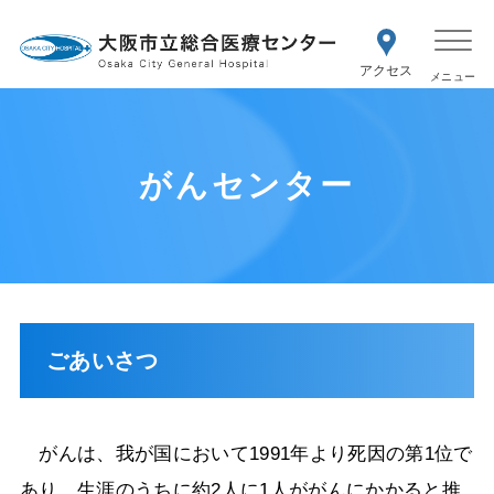
WEB予約
交通アク
医療機関の方はこちら
セス
紹介状をお持ちの方はこちら
再診の予約変更はこちら
がんセンター
ごあいさつ
がんは、我が国において
1991
年より死因の第
1
位で
あり、生涯のうちに約
2
人に
1
人ががんにかかると推