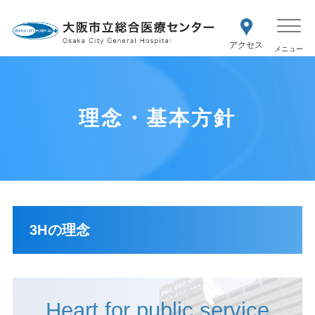
WEB予約
交通アク
医療機関の方はこちら
セス
紹介状をお持ちの方はこちら
再診の予約変更はこちら
理念・基本方針
3Hの理念
Heart for public service