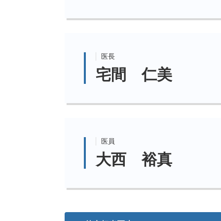
医長
宅間 仁美
医員
大西 裕真