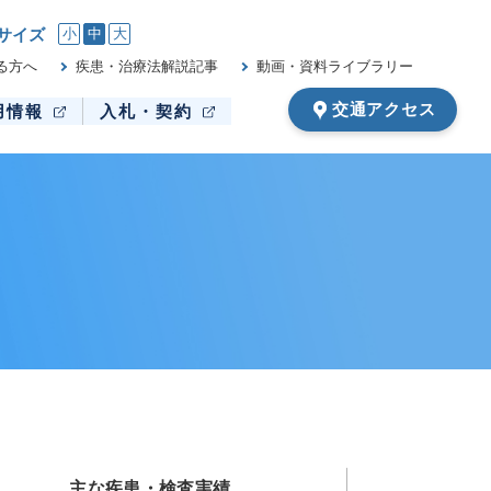
サイズ
小
中
大
る方へ
疾患・治療法解説記事
動画・資料ライブラリー
交通アクセス
用情報
入札・契約
主な疾患・検査実績