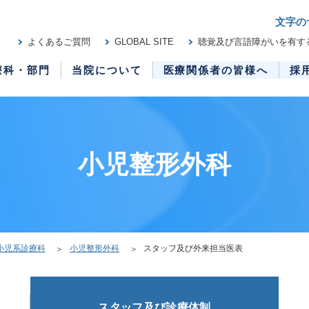
文字の
よくあるご質問
GLOBAL SITE
聴覚及び言語障がいを有す
療科・部門
当院について
医療関係者の皆様へ
採
小児整形外科
小児系診療科
小児整形外科
スタッフ及び外来担当医表
スタッフ及び
診療体制